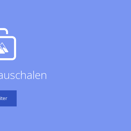
auschalen
ter