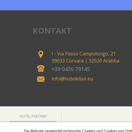
KONTAKT
I - Via Passo Campolongo, 21
39033 Corvara
| 32020 Arabba
+39 0436 79145
info@hotelelisir.eu
HOTEL PARTNER
Die Website verwendet technische Cookies und Cookies von Drit